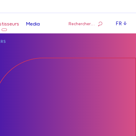
FR
Rechercher…
stisseurs
Media
ERS