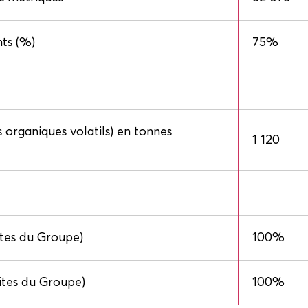
nts (%)
75%
organiques volatils) en tonnes
1 120
ites du Groupe)
100%
ites du Groupe)
100%