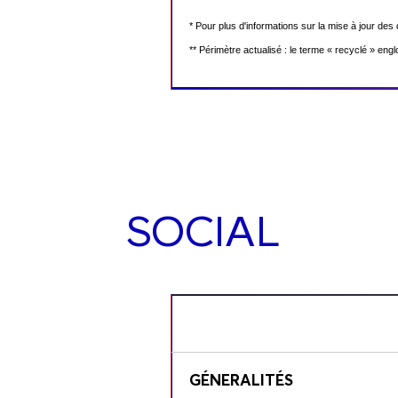
* Pour plus d'informations sur la mise à jour d
** Périmètre actualisé : le terme « recyclé » en
SOCIAL
GÉNERALITÉS