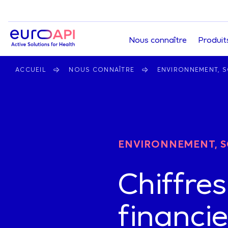
Top
Nous connaître
Produit
navigation
FIL
ACCUEIL
NOUS CONNAÎTRE
ENVIRONNEMENT, 
Home
D'ARIANE
ENVIRONNEMENT, S
Chiffres
financie