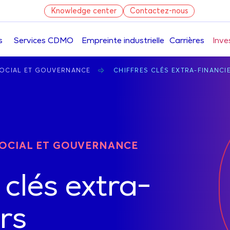
Knowledge center
Contactez-nous
s
Services CDMO
Empreinte industrielle
Carrières
Inve
Aller
SOCIAL ET GOUVERNANCE
CHIFFRES CLÉS EXTRA-FINANCI
au
contenu
principal
OCIAL ET GOUVERNANCE
 clés extra-
rs