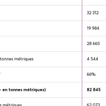
32 312
19 984
28 665
 tonnes métriques
4 544
*
66%
- en tonnes métriques)
82 845
s métriques
62 073