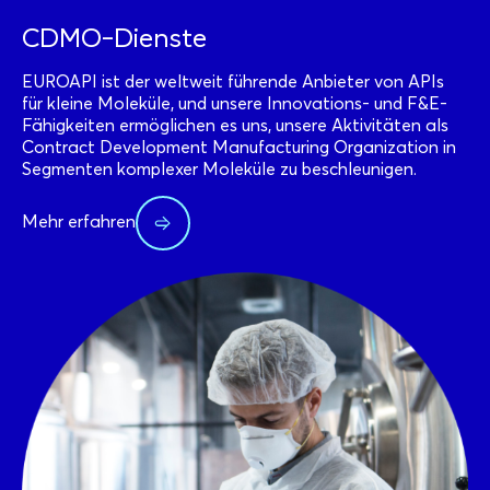
CDMO-Dienste
EUROAPI ist der weltweit führende Anbieter von APIs
für kleine Moleküle, und unsere Innovations- und F&E-
Fähigkeiten ermöglichen es uns, unsere Aktivitäten als
Contract Development Manufacturing Organization in
Segmenten komplexer Moleküle zu beschleunigen.
Mehr erfahren