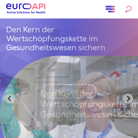
Direkt
zum
Inhalt
Home
Den Kern der
Wertschöpfungskette im
Gesundheitswesen sichern
Unser Purpose