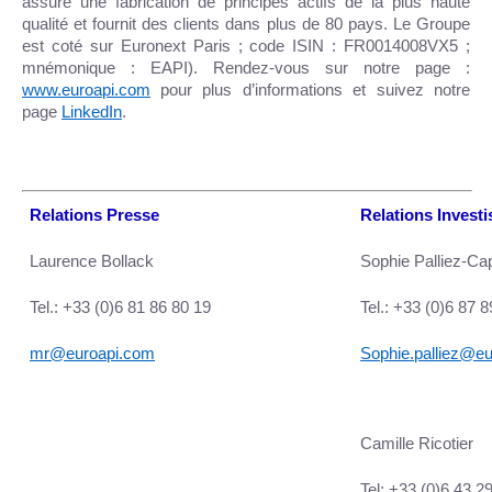
assure une fabrication de principes actifs de la plus haute
qualité et fournit des clients dans plus de 80 pays. Le Groupe
est coté sur Euronext Paris ; code ISIN : FR0014008VX5 ;
mnémonique : EAPI). Rendez-vous sur notre page :
www.euroapi.com
pour plus d’informations et suivez notre
page
LinkedIn
.
Relations Presse
Relations Invest
Laurence Bollack
Sophie Palliez-Ca
Tel.: +33 (0)6 81 86 80 19
Tel.: +33 (0)6 87 
mr@euroapi.com
Sophie.palliez@e
Camille Ricotier
Tel: +33 (0)6 43 2