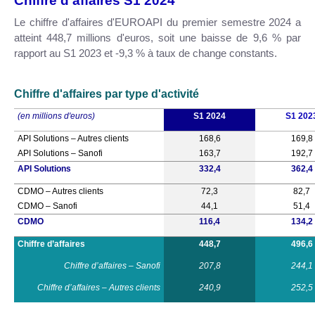
Chiffre d'affaires S1 2024
Le chiffre d'affaires d'EUROAPI du premier semestre 2024 a
atteint 448,7 millions d'euros, soit une baisse de 9,6 % par
rapport au S1 2023 et -9,3 % à taux de change constants.
Chiffre d'affaires par type d'activité
(en millions d'euros)
S1 2024
S1 202
API Solutions – Autres clients
168,6
169,8
API Solutions – Sanofi
163,7
192,7
API Solutions
332,4
362,4
CDMO – Autres clients
72,3
82,7
CDMO – Sanofi
44,1
51,4
CDMO
116,4
134,2
Chiffre d’affaires
448,7
496,6
Chiffre d’affaires – Sanofi
207,8
244,1
Chiffre d’affaires – Autres clients
240,9
252,5