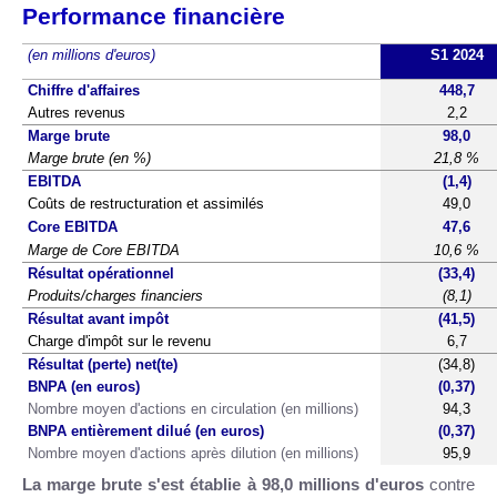
Performance financière
(en millions d'euros)
S1 2024
Chiffre d'affaires
448,7
Autres revenus
2,2
Marge brute
98,0
Marge brute (en %)
21,8 %
EBITDA
(1,4)
Coûts de restructuration et assimilés
49,0
Core EBITDA
47,6
Marge de Core EBITDA
10,6 %
Résultat opérationnel
(33,4)
Produits/charges financiers
(8,1)
Résultat avant impôt
(41,5)
Charge d'impôt sur le revenu
6,7
Résultat (perte) net(te)
(34,8)
BNPA (en euros)
(0,37)
Nombre moyen d'actions en circulation (en millions)
94,3
BNPA entièrement dilué (en euros)
(0,37)
Nombre moyen d'actions après dilution (en millions)
95,9
La marge brute s'est établie à 98,0 millions d'euros
contre