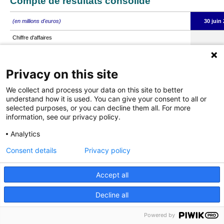
Compte de résultats consolidé
(en millions d'euros)
30 juin
Chiffre d'affaires
Autres revenus
Coût des ventes
Privacy on this site
Marge brute
We collect and process your data on this site to better
Frais commerciaux et de distribution
understand how it is used. You can give your consent to all or
selected purposes, or you can decline them all. For more
Frais de recherche et développement
information, see our privacy policy.
Frais administratifs et généraux
Analytics
Autres produits et charges opérationnels
Dépréciation d'actifs
Consent details
Privacy policy
Coûts de restructuration et assimilés
Résultat opérationnel
Accept all
Charges financières
Decline all
Produits financiers
Résultat/(perte) avant impôts
Powered by
Charge d'impôt sur le revenu