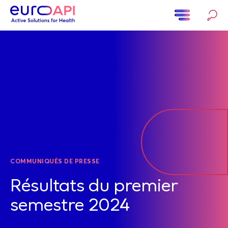
Aller
au
contenu
Home
principal
COMMUNIQUÉS DE PRESSE
Résultats du premier
semestre 2024