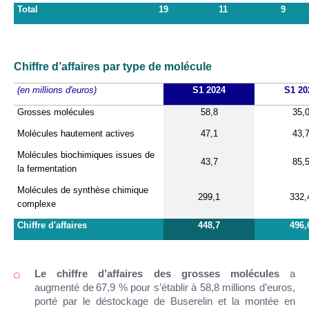
Total
19
11
9
Chiffre d’affaires par type de molécule
(en millions d'euros)
S1 2024
S1 20
Grosses molécules
58,8
35,
Molécules hautement actives
47,1
43,
Molécules biochimiques issues de
43,7
85,
la fermentation
Molécules de synthèse chimique
299,1
332,
complexe
Chiffre d'affaires
448,7
496,
Le chiffre d’affaires des grosses molécules
a
augmenté de
67,9 % pour s’établir à 58,8 millions d’euros,
porté par le déstockage de
Buserelin et la montée en