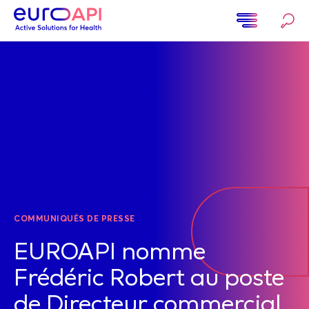
Aller
au
contenu
Home
principal
COMMUNIQUÉS DE PRESSE
EUROAPI nomme
Frédéric Robert au poste
de Directeur commercial