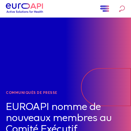
Aller
au
contenu
Home
principal
COMMUNIQUÉS DE PRESSE
EUROAPI nomme de
nouveaux membres au
Comité Exécutif