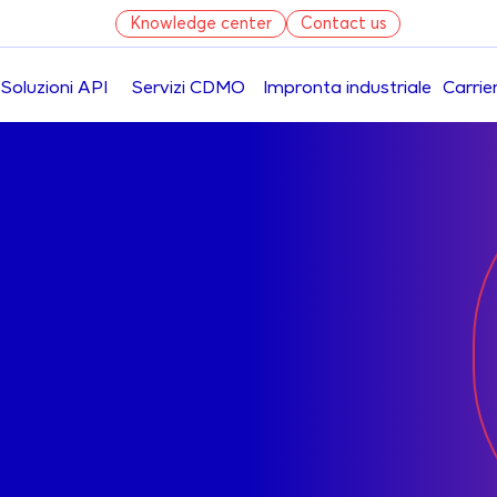
Knowledge center
Contact us
Soluzioni API
Servizi CDMO
Impronta industriale
Carrie
Salta
al
contenuto
principale