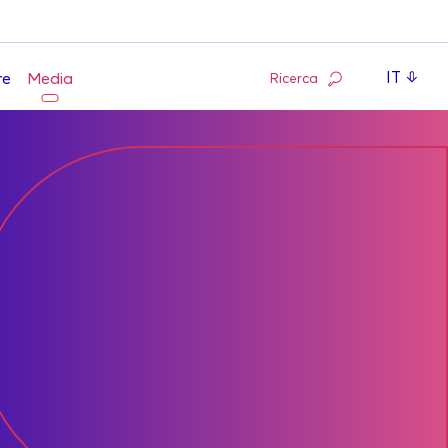
IT
Ricerca
re
Media