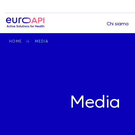
Top
Chi siamo
navigation
BRICIOLE
HOME
MEDIA
Home
DI
PANE
Media